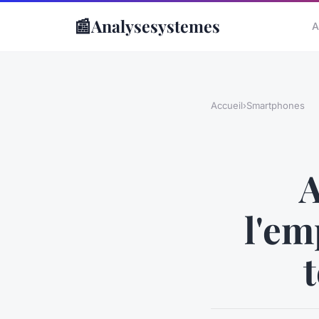
📰
Analysesystemes
A
Accueil
›
Smartphones
A
l'em