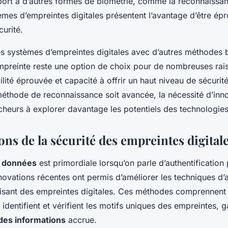
pport à d’autres formes de biométrie, comme la reconnaissan
èmes d’empreintes digitales présentent l’avantage d’être épr
urité.
s systèmes d’empreintes digitales avec d’autres méthodes b
mpreinte reste une option de choix pour de nombreuses rais
abilité éprouvée et capacité à offrir un haut niveau de sécurit
méthode de reconnaissance soit avancée, la nécessité d’inn
cheurs à explorer davantage les potentiels des technologie
ns de la sécurité des empreintes digital
s données
est primordiale lorsqu’on parle d’authentification
nnovations récentes ont permis d’améliorer les techniques d’a
ilisant des empreintes digitales. Ces méthodes comprennent
 identifient et vérifient les motifs uniques des empreintes, g
des informations
accrue.