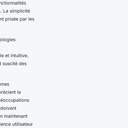
nctionnalités
 La simplicité
nt prisée par les
ologies
 et intuitive.
t suscité des
tèmes
récient la
préoccupations
 doivent
en maintenant
ence utilisateur