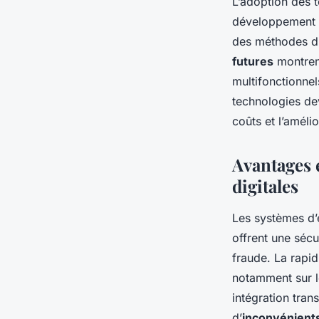
L’adoption des 
développement 
des méthodes d’i
futures
montrent
multifonctionne
technologies de
coûts et l’améli
Avantages 
digitales
Les systèmes d’
offrent une sécu
fraude. La rapid
notamment sur 
intégration tran
d’
inconvénient