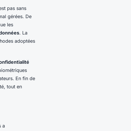
’est pas sans
 mal gérées. De
que les
 données
. La
thodes adoptées
onfidentialité
 biométriques
teurs. En fin de
é, tout en
s a