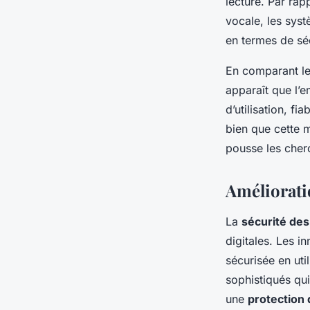
lecture. Par ra
vocale, les syst
en termes de séc
En comparant le
apparaît que l’e
d’utilisation, fi
bien que cette 
pousse les cher
Amélioratio
La
sécurité de
digitales. Les i
sécurisée en ut
sophistiqués qui
une
protection 