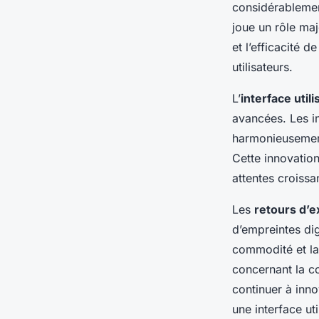
considérablemen
joue un rôle maj
et l’efficacité 
utilisateurs.
L’
interface utili
avancées. Les i
harmonieusement 
Cette innovatio
attentes croiss
Les
retours d’
d’empreintes dig
commodité et la 
concernant la co
continuer à inn
une interface ut