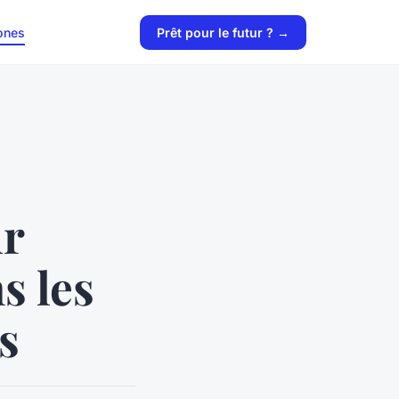
ones
Prêt pour le futur ? →
ur
s les
s