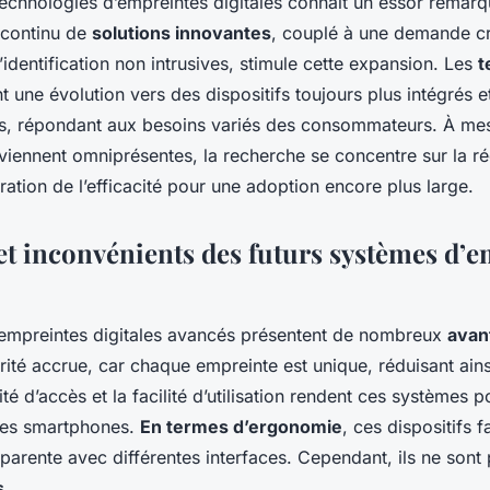
technologies d’empreintes digitales connaît un essor remarq
continu de
solutions innovantes
, couplé à une demande cr
dentification non intrusives, stimule cette expansion. Les
t
 une évolution vers des dispositifs toujours plus intégrés e
ls, répondant aux besoins variés des consommateurs. À me
viennent omniprésentes, la recherche se concentre sur la r
oration de l’efficacité pour une adoption encore plus large.
et inconvénients des futurs systèmes d’
empreintes digitales avancés présentent de nombreux
avan
rité accrue, car chaque empreinte est unique, réduisant ains
ité d’accès et la facilité d’utilisation rendent ces systèmes p
les smartphones.
En termes d’ergonomie
, ces dispositifs f
sparente avec différentes interfaces. Cependant, ils ne son
s
.