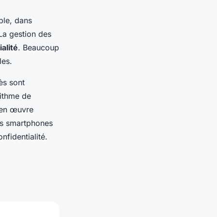
ple, dans
 La gestion des
alité
. Beaucoup
les.
ès sont
rithme de
 en œuvre
s smartphones
nfidentialité.