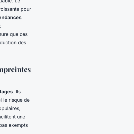
uable. Le
oissante pour
endances
t
sure que ces
éduction des
empreintes
tages
. Ils
i le risque de
opulaires,
acilitent une
t pas exempts