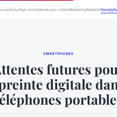
ccueil
Actu
High tech
Internet
Jeux-video
Marketing
Matériel
Smartph
SMARTPHONES
ttentes futures po
preinte digitale dan
téléphones portable