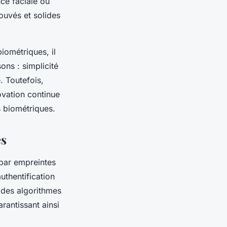
ce faciale ou
ouvés et solides
iométriques, il
ons : simplicité
é. Toutefois,
ovation continue
s biométriques.
es
 par empreintes
uthentification
 des algorithmes
arantissant ainsi