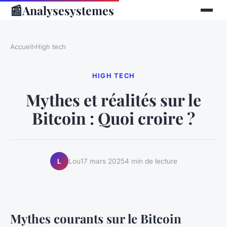
📰
Analysesystemes
Accueil
›
High tech
HIGH TECH
Mythes et réalités sur le
Bitcoin : Quoi croire ?
Lou
17 mars 2025
4 min de lecture
L
Mythes courants sur le Bitcoin