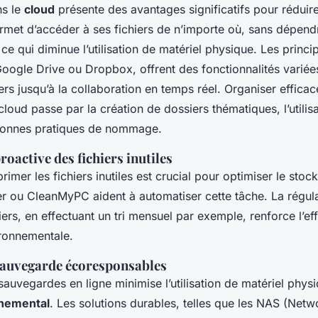
ns le
cloud
présente des avantages significatifs pour réduire
ermet d’accéder à ses fichiers de n’importe où, sans dépend
ce qui diminue l’utilisation de matériel physique. Les princ
ogle Drive ou Dropbox, offrent des fonctionnalités variées
ers jusqu’à la collaboration en temps réel. Organiser effica
 cloud passe par la création de dossiers thématiques, l’utilis
 bonnes pratiques de nommage.
oactive des fichiers inutiles
primer les fichiers inutiles est crucial pour optimiser le stoc
ou CleanMyPC aident à automatiser cette tâche. La régular
iers, en effectuant un tri mensuel par exemple, renforce l’eff
ironnementale.
sauvegarde écoresponsables
auvegardes en ligne minimise l’utilisation de matériel phys
nnemental
. Les solutions durables, telles que les NAS (Net