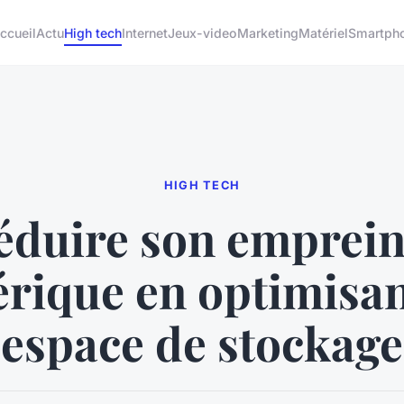
ccueil
Actu
High tech
Internet
Jeux-video
Marketing
Matériel
Smartph
HIGH TECH
éduire son emprein
rique en optimisan
espace de stockage