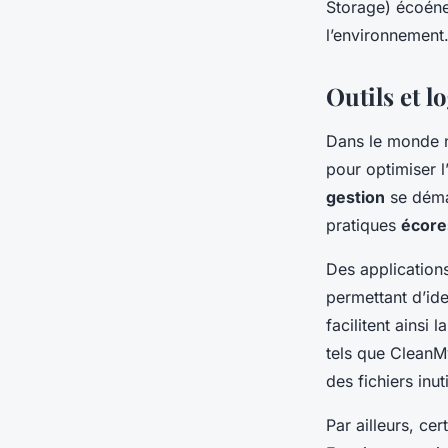
Storage) écoéne
l’environnement
Outils et 
Dans le monde n
pour optimiser 
gestion
se démar
pratiques
écore
Des application
permettant d’ide
facilitent ainsi l
tels que CleanM
des fichiers inut
Par ailleurs, ce