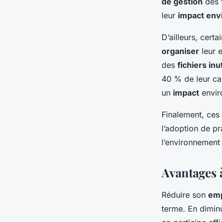
de gestion
des f
leur
impact env
D’ailleurs, cert
organiser
leur 
des
fichiers inu
40 % de leur cap
un
impact
envir
Finalement, ces 
l’adoption de p
l’environnement 
Avantages 
Réduire son
emp
terme. En dimin