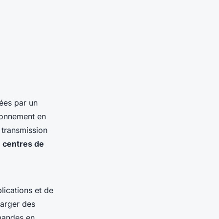
ées par un
ironnement en
 transmission
s
centres de
plications et de
harger des
rmandes en