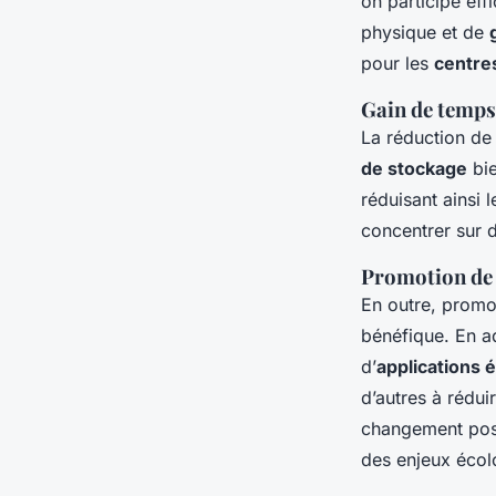
on participe ef
physique et de
pour les
centre
Gain de temps 
La réduction de
de stockage
bie
réduisant ainsi 
concentrer sur d
Promotion de 
En outre, prom
bénéfique. En ad
d’
applications
d’autres à rédui
changement posi
des enjeux écol