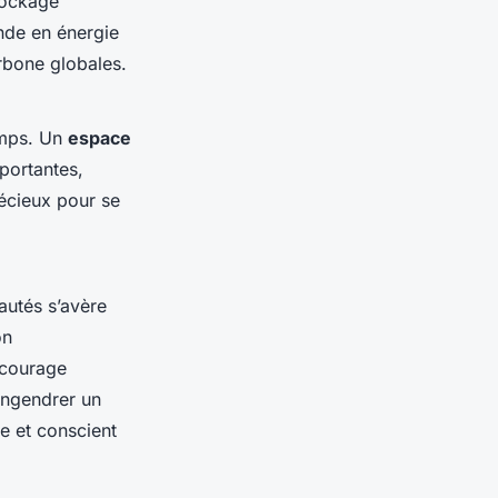
tockage
de en énergie
rbone globales.
emps. Un
espace
portantes,
récieux pour se
utés s’avère
on
ncourage
engendrer un
e et conscient