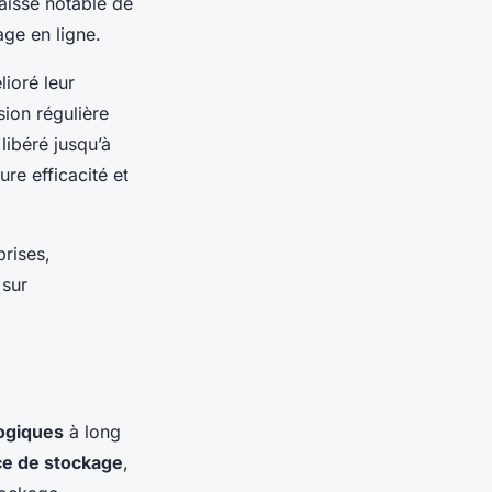
aisse notable de
age en ligne.
lioré leur
ion régulière
 libéré jusqu’à
re efficacité et
prises,
 sur
ogiques
à long
e de stockage
,