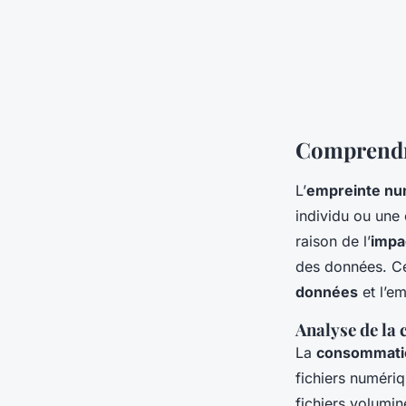
Comprendr
L’
empreinte nu
individu ou une 
raison de l’
impa
des données. C
données
et l’e
Analyse de la
La
consommati
fichiers numéri
fichiers volumin