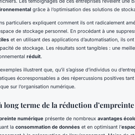
ichiers. Les témoignages de ces entreprises révèlent une b
ironnemental
grâce à l’optimisation des solutions de stock
ains particuliers expliquent comment ils ont radicalement amé
espace de stockage personnel. En procédant à une suppress
tiles
et en utilisant des applications d’automatisation, ils ont
acité de stockage. Les résultats sont tangibles : une meilleu
onnemental
réduit
.
exemples illustrent que, qu’il s’agisse d’individus ou d’entre
ratiques écoresponsables a des répercussions positives tant
que sur l’organisation numérique.
à long terme de la réduction d’empreinte
reinte numérique
présente de nombreux
avantages écol
uant la
consommation de données
et en optimisant l’
espac