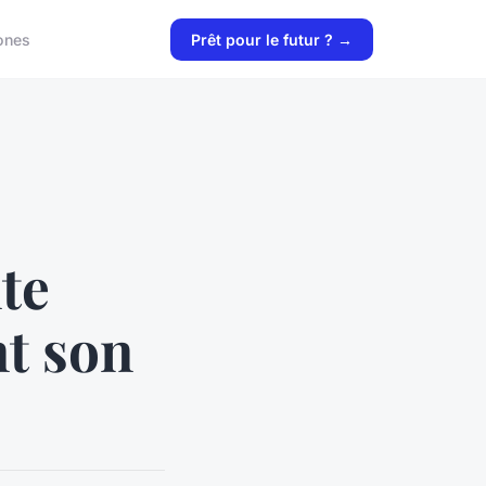
ones
Prêt pour le futur ? →
te
t son