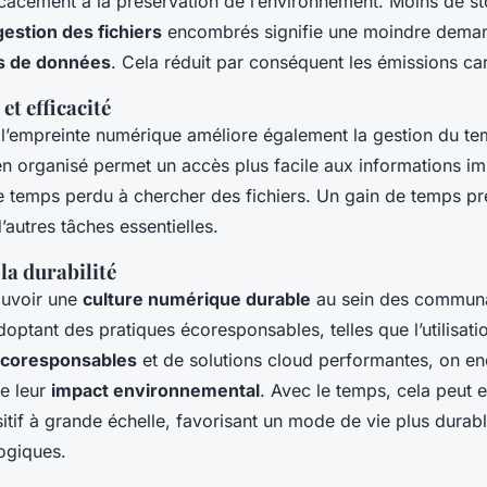
ficacement à la préservation de l’environnement. Moins de s
gestion des fichiers
encombrés signifie une moindre deman
s de données
. Cela réduit par conséquent les émissions ca
et efficacité
 l’empreinte numérique améliore également la gestion du t
n organisé permet un accès plus facile aux informations im
le temps perdu à chercher des fichiers. Un gain de temps p
’autres tâches essentielles.
la durabilité
ouvoir une
culture numérique durable
au sein des communa
optant des pratiques écoresponsables, telles que l’utilisati
 écoresponsables
et de solutions cloud performantes, on e
re leur
impact environnemental
. Avec le temps, cela peut 
tif à grande échelle, favorisant un mode de vie plus durabl
ogiques.