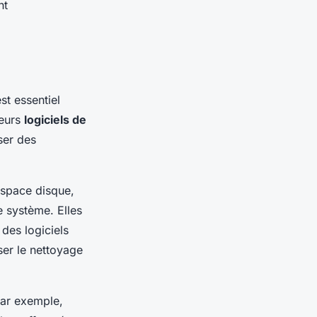
nt
st essentiel
ieurs
logiciels de
ser des
espace disque,
e système. Elles
 des logiciels
er le nettoyage
Par exemple,