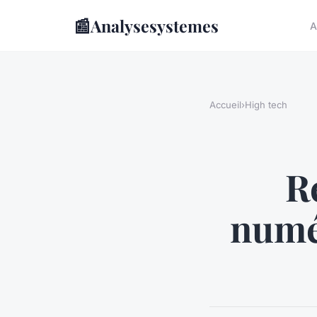
📰
Analysesystemes
A
Accueil
›
High tech
R
numé