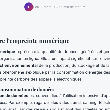
Lou
18 mars 2025
6 min de lecture
L
e l’empreinte numérique
mérique
représente la quantité de données générées et gér
organisation en ligne. Elle a un impact significatif sur l’env
ct environnemental
de la production, du stockage et de la
e phénomène s’explique par la consommation d’énergie de
mpreinte carbone des appareils électroniques.
 consommation de données
on de données
est souvent liée à l’utilisation intensive d’ap
ques. Par exemple, regarder des vidéos en streaming, téléc
eux, et utiliser des réseaux sociaux sont des activités gou