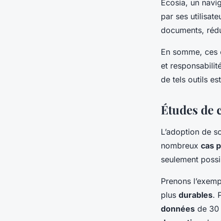
Ecosia, un navi
par ses utilisate
documents, rédu
En somme, ces e
et responsabili
de tels outils e
Études de 
L’adoption de so
nombreux
cas p
seulement possi
Prenons l’exemp
plus
durables
. 
données
de 30 