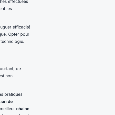
hes effectuées
ent les
uguer efficacité
que. Opter pour
a technologie.
ourtant, de
st non
es pratiques
ion de
meilleur
chaine