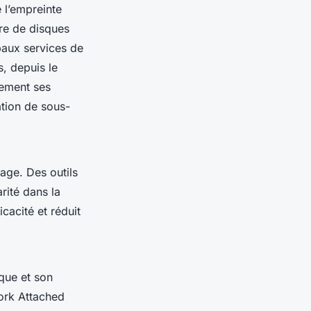
 l’empreinte
re de disques
ipaux services de
, depuis le
cement ses
ation de sous-
kage. Des outils
ité dans la
icacité et réduit
ique et son
work Attached